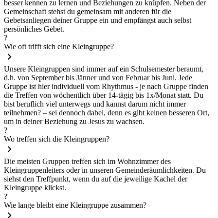
besser kennen zu lernen und Beziehungen zu knüpfen. Neben der
Gemeinschaft stehst du gemeinsam mit anderen für die
Gebetsanliegen deiner Gruppe ein und empfängst auch selbst
persönliches Gebet.
?
Wie oft trifft sich eine Kleingruppe?
chevron_right
Unsere Kleingruppen sind immer auf ein Schulsemester beraumt,
d.h. von September bis Jänner und von Februar bis Juni. Jede
Gruppe ist hier individuell vom Rhythmus - je nach Gruppe finden
die Treffen von wöchentlich über 14-tägig bis 1x/Monat statt. Du
bist beruflich viel unterwegs und kannst darum nicht immer
teilnehmen? – sei dennoch dabei, denn es gibt keinen besseren Ort,
um in deiner Beziehung zu Jesus zu wachsen.
?
Wo treffen sich die Kleingruppen?
chevron_right
Die meisten Gruppen treffen sich im Wohnzimmer des
Kleingruppenleiters oder in unseren Gemeinderäumlichkeiten. Du
siehst den Treffpunkt, wenn du auf die jeweilige Kachel der
Kleingruppe klickst.
?
Wie lange bleibt eine Kleingruppe zusammen?
chevron_right